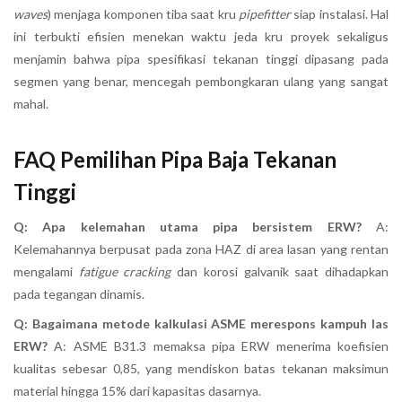
waves
) menjaga komponen tiba saat kru
pipefitter
siap instalasi. Hal
ini terbukti efisien menekan waktu jeda kru proyek sekaligus
menjamin bahwa pipa spesifikasi tekanan tinggi dipasang pada
segmen yang benar, mencegah pembongkaran ulang yang sangat
mahal.
FAQ Pemilihan Pipa Baja Tekanan
Tinggi
Q: Apa kelemahan utama pipa bersistem ERW?
A:
Kelemahannya berpusat pada zona HAZ di area lasan yang rentan
mengalami
fatigue cracking
dan korosi galvanik saat dihadapkan
pada tegangan dinamis.
Q: Bagaimana metode kalkulasi ASME merespons kampuh las
ERW?
A: ASME B31.3 memaksa pipa ERW menerima koefisien
kualitas sebesar 0,85, yang mendiskon batas tekanan maksimun
material hingga 15% dari kapasitas dasarnya.