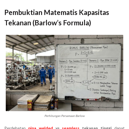
Pembuktian Matematis Kapasitas
Tekanan (Barlow’s Formula)
Perhitungan Persamaan Barlow
Perdebatan
pipa welded
vs
seamless
tekanan tinggi
dapat