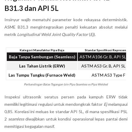
B31.3 dan API 5L
Insinyur wajib mematuhi parameter kode rekayasa deterministik.
ASME B31.3 mengintegrasikan penalti kekuatan absolut melalui
metrik
Longitudinal Weld Joint Quality Factor
(
Ej
).
Kategori Manufaktur Pipa Baja
Standar Spesifikasi Representati
Baja Tanpa Sambungan (Seamless)
ASTM A106 Gr. B, API 5L S
Las Tahan Listrik (ERW)
ASTM A53 Gr. B, API 5L E
Las Tumpu Tungku (Furnace Weld)
ASTM A53 Type F
Perbandingan Batas Tegangan Izin Pipa Seamless vs Pipa Welded
Inspeksi ultrasonik seratus persen pada kampuh ERW tidak
memiliki legitimasi regulasi untuk mendongkrak faktor
Ej
melampaui
0,85. Korelasi ini meluas ke standar API 5L, di mana spesifikasi PSL
2
seamless
diwajibkan untuk kondisi operasional lepas pantai demi
memitigasi kegagalan masif.