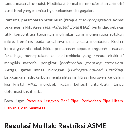
tanpa material pengisi. Modifikasi termal ini menciptakan asimetri
struktural yang memicu tiga mekanisme kegagalan.
Pertama, perambatan retak lelah (
fatigue crack propagation
) akibat
tegangan siklik. Area
Heat-Affected Zone
(HAZ) bertindak sebagai
titik konsentrasi tegangan melingkar yang menginisiasi retakan
mikro, berujung pada pecahnya pipa secara membujur. Kedua,
korosi galvanik fokal. Siklus pemanasan cepat mengubah susunan
fasa baja, menciptakan sel elektrokimia yang secara eksklusif
mengikis material pengikat (
preferential grooving corrosion
).
Ketiga, getas imbas hidrogen (
Hydrogen-Induced Cracking
).
Lingkungan hidrokarbon memfasilitasi infiltrasi hidrogen ke dalam
kisi kristal HAZ, merobek ikatan kohesif antar-butir tanpa
deformasi kasatmata.
Baca Juga:
Panduan Lengkap Besi Pipa: Perbedaan Pipa Hitam,
Galvanis, dan Seamless
Regulasi Mutlak: Restriksi ASME