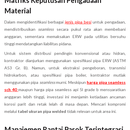
Matriks Keputusan Pengadaan
Material
Dalam mengidentifikasi berbagai
jenis pipa besi
untuk pengadaan,
mendistribusikan
seamless
secara pukul rata akan membebani
anggaran, sementara memaksakan ERW pada utilitas bersuhu
tinggi mendatangkan liabilitas pidana.
Untuk sistem distribusi pendingin konvensional atau hidran,
kontraktor dianjurkan menggunakan spesifikasi pipa ERW (ASTM
A53 Gr. B). Namun, untuk ekstraksi pengeboran, transmisi
hidrokarbon, atau spesifikasi pipa boiler, kontraktor mutlak
menggunakan pipa
seamless
murni. Meskipun
harga pipa seamless
sch 40
maupun harga pipa seamless api 5l grade b mensyaratkan
anggaran lebih tinggi, investasi ini menjamin ketiadaan ancaman
korosi parit dan retak lelah di masa depan. Mencari kompromi
melalui
tabel ukuran pipa welded
tidak relevan untuk area ini.
Manajemen Rantai Pasok Terintegrasi