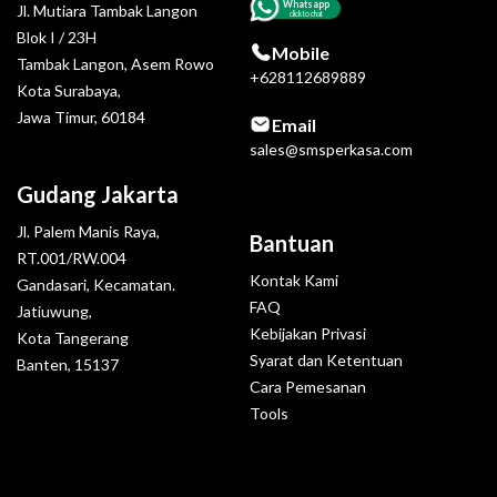
Whatsapp
Jl. Mutiara Tambak Langon
click to chat
Blok I / 23H
Mobile
Tambak Langon, Asem Rowo
+628112689889
Kota Surabaya,
Jawa Timur, 60184
Email
sales@smsperkasa.com
Gudang Jakarta
Jl. Palem Manis Raya,
Bantuan
RT.001/RW.004
Kontak Kami
Gandasari, Kecamatan.
FAQ
Jatiuwung,
Kebijakan Privasi
Kota Tangerang
Syarat dan Ketentuan
Banten, 15137
Cara Pemesanan
Tools