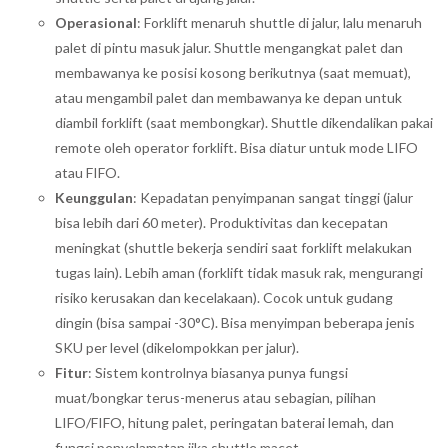
Operasional
: Forklift menaruh shuttle di jalur, lalu menaruh
palet di pintu masuk jalur. Shuttle mengangkat palet dan
membawanya ke posisi kosong berikutnya (saat memuat),
atau mengambil palet dan membawanya ke depan untuk
diambil forklift (saat membongkar). Shuttle dikendalikan pakai
remote oleh operator forklift. Bisa diatur untuk mode LIFO
atau FIFO.
Keunggulan
: Kepadatan penyimpanan sangat tinggi (jalur
bisa lebih dari 60 meter). Produktivitas dan kecepatan
meningkat (shuttle bekerja sendiri saat forklift melakukan
tugas lain). Lebih aman (forklift tidak masuk rak, mengurangi
risiko kerusakan dan kecelakaan). Cocok untuk gudang
dingin (bisa sampai -30°C). Bisa menyimpan beberapa jenis
SKU per level (dikelompokkan per jalur).
Fitur
: Sistem kontrolnya biasanya punya fungsi
muat/bongkar terus-menerus atau sebagian, pilihan
LIFO/FIFO, hitung palet, peringatan baterai lemah, dan
fungsi penyelamatan jika shuttle macet.