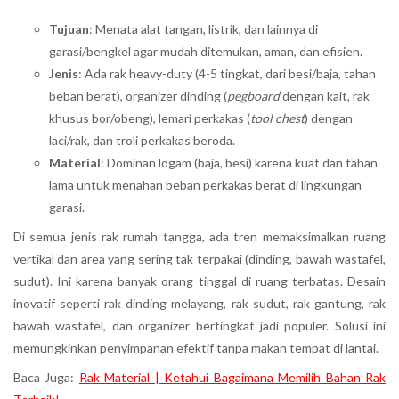
Tujuan
: Menata alat tangan, listrik, dan lainnya di
garasi/bengkel agar mudah ditemukan, aman, dan efisien.
Jenis
: Ada rak heavy-duty (4-5 tingkat, dari besi/baja, tahan
beban berat), organizer dinding (
pegboard
dengan kait, rak
khusus bor/obeng), lemari perkakas (
tool chest
) dengan
laci/rak, dan troli perkakas beroda.
Material
: Dominan logam (baja, besi) karena kuat dan tahan
lama untuk menahan beban perkakas berat di lingkungan
garasi.
Di semua jenis rak rumah tangga, ada tren memaksimalkan ruang
vertikal dan area yang sering tak terpakai (dinding, bawah wastafel,
sudut). Ini karena banyak orang tinggal di ruang terbatas. Desain
inovatif seperti rak dinding melayang, rak sudut, rak gantung, rak
bawah wastafel, dan organizer bertingkat jadi populer. Solusi ini
memungkinkan penyimpanan efektif tanpa makan tempat di lantai.
Baca Juga:
Rak Material | Ketahui Bagaimana Memilih Bahan Rak