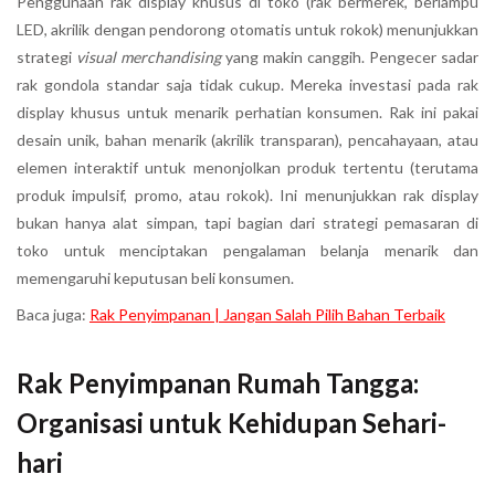
Penggunaan rak display khusus di toko (rak bermerek, berlampu
LED, akrilik dengan pendorong otomatis untuk rokok) menunjukkan
strategi
visual merchandising
yang makin canggih. Pengecer sadar
rak gondola standar saja tidak cukup. Mereka investasi pada rak
display khusus untuk menarik perhatian konsumen. Rak ini pakai
desain unik, bahan menarik (akrilik transparan), pencahayaan, atau
elemen interaktif untuk menonjolkan produk tertentu (terutama
produk impulsif, promo, atau rokok). Ini menunjukkan rak display
bukan hanya alat simpan, tapi bagian dari strategi pemasaran di
toko untuk menciptakan pengalaman belanja menarik dan
memengaruhi keputusan beli konsumen.
Baca juga:
Rak Penyimpanan | Jangan Salah Pilih Bahan Terbaik
Rak Penyimpanan Rumah Tangga:
Organisasi untuk Kehidupan Sehari-
hari