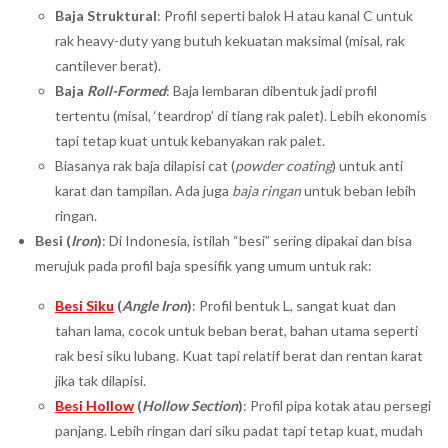
Baja Struktural
: Profil seperti balok H atau kanal C untuk
rak heavy-duty yang butuh kekuatan maksimal (misal, rak
cantilever berat).
Baja
Roll-Formed
: Baja lembaran dibentuk jadi profil
tertentu (misal, ‘teardrop’ di tiang rak palet). Lebih ekonomis
tapi tetap kuat untuk kebanyakan rak palet.
Biasanya rak baja dilapisi cat (
powder coating
) untuk anti
karat dan tampilan. Ada juga
baja ringan
untuk beban lebih
ringan.
Besi (
Iron
)
: Di Indonesia, istilah “besi” sering dipakai dan bisa
merujuk pada profil baja spesifik yang umum untuk rak:
Besi Siku
(
Angle Iron
)
: Profil bentuk L, sangat kuat dan
tahan lama, cocok untuk beban berat, bahan utama seperti
rak besi siku lubang. Kuat tapi relatif berat dan rentan karat
jika tak dilapisi.
Besi Hollow
(
Hollow Section
)
: Profil pipa kotak atau persegi
panjang. Lebih ringan dari siku padat tapi tetap kuat, mudah