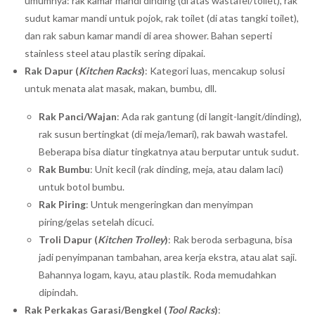
umumnya: rak kamar mandi dinding (di atas wastafel/toilet), rak
sudut kamar mandi untuk pojok, rak toilet (di atas tangki toilet),
dan rak sabun kamar mandi di area shower. Bahan seperti
stainless steel atau plastik sering dipakai.
Rak Dapur (
Kitchen Racks
)
: Kategori luas, mencakup solusi
untuk menata alat masak, makan, bumbu, dll.
Rak Panci/Wajan
: Ada rak gantung (di langit-langit/dinding),
rak susun bertingkat (di meja/lemari), rak bawah wastafel.
Beberapa bisa diatur tingkatnya atau berputar untuk sudut.
Rak Bumbu
: Unit kecil (rak dinding, meja, atau dalam laci)
untuk botol bumbu.
Rak Piring
: Untuk mengeringkan dan menyimpan
piring/gelas setelah dicuci.
Troli Dapur (
Kitchen Trolley
)
: Rak beroda serbaguna, bisa
jadi penyimpanan tambahan, area kerja ekstra, atau alat saji.
Bahannya logam, kayu, atau plastik. Roda memudahkan
dipindah.
Rak Perkakas Garasi/Bengkel (
Tool Racks
)
: