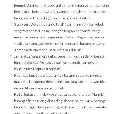
Fungsi
: Dirancang khusus untuk menyimpan barang panjang,
besar, atau bentuknya aneh yang sulit disimpan di rak palet
biasa, seperti pipa, kayu, profil baja, atau furnitur.
Struktur
: Desainnya unik, terdiri dari tiang vertikal kokoh
yang tertanam di dasar, dengan lengan horizontal yang
menjorok keluar untuk menahan beban. Bagian depannya
tidak ada tiang, jadi bebas untuk menaruh barang panjang.
Tersedia dalam model satu sisi atau dua sisi.
Jenis
: Ada variasi kapasitas beban (ringan, sedang, berat),
bahan (baja
roll-formed
vs baja struktural), dan desain
khusus untuk aplikasi tertentu.
Keunggulan
: Solusi ideal untuk barang spesifik. Bongkar
muat mudah karena depan terbuka. Jarak antar lengan bisa
diatur. Akses barang cukup baik.
Keterbatasan
: Tidak cocok untuk palet standar. Mungkin
kurang efisien ruang dibanding sistem palet untuk barang
biasa. Mungkin butuh lorong lebih lebar untuk manuver alat
angkut. Butuh lantai stabil dan rata.