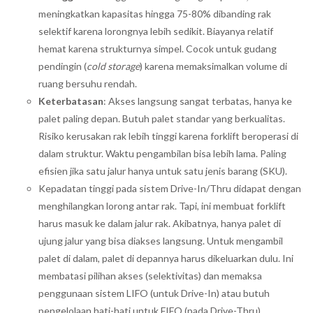
meningkatkan kapasitas hingga 75-80% dibanding rak
selektif karena lorongnya lebih sedikit. Biayanya relatif
hemat karena strukturnya simpel. Cocok untuk gudang
pendingin (
cold storage
) karena memaksimalkan volume di
ruang bersuhu rendah.
Keterbatasan
: Akses langsung sangat terbatas, hanya ke
palet paling depan. Butuh palet standar yang berkualitas.
Risiko kerusakan rak lebih tinggi karena forklift beroperasi di
dalam struktur. Waktu pengambilan bisa lebih lama. Paling
efisien jika satu jalur hanya untuk satu jenis barang (SKU).
Kepadatan tinggi pada sistem Drive-In/Thru didapat dengan
menghilangkan lorong antar rak. Tapi, ini membuat forklift
harus masuk ke dalam jalur rak. Akibatnya, hanya palet di
ujung jalur yang bisa diakses langsung. Untuk mengambil
palet di dalam, palet di depannya harus dikeluarkan dulu. Ini
membatasi pilihan akses (selektivitas) dan memaksa
penggunaan sistem LIFO (untuk Drive-In) atau butuh
pengelolaan hati-hati untuk FIFO (pada Drive-Thru).