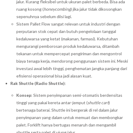
jalur. Kurang fleksibel untuk ukuran palet berbeda. Bisa ada
ruang kosong (
honeycombing
) jika jalur tidak dikosongkan
sepenuhnya sebelum diisi lagi.
Sistem Pallet Flow sangat relevan untuk industri dengan
perputaran stok cepat dan butuh pengelolaan tanggal
kedaluwarsa yang ketat (makanan, farmasi). Kebutuhan
mengurangi pemborosan produk kedaluwarsa, ditambah
tekanan untuk mempercepat pengiriman dan mengontrol
biaya tenaga kerja, mendorong penggunaan sistem ini. Meski
investasi awal lebih tinggi, penghematan jangka panjang dari
efisiensi operasional bisa jadi alasan kuat.
Rak Shuttle (Radio Shuttle)
:
Konsep
: Sistem penyimpanan semi-otomatis berdensitas
tinggi yang pakai kereta antar-jemput (
shuttle cart
)
bertenaga baterai. Shuttle ini bergerak di rel dalam jalur
penyimpanan yang dalam untuk memuat dan membongkar
palet. Forklift hanya bertugas menaruh dan mengambil
shuttle serta palet di ujung jalur.