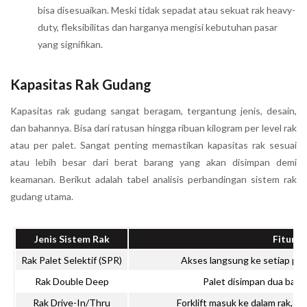
bisa disesuaikan. Meski tidak sepadat atau sekuat rak heavy-
duty, fleksibilitas dan harganya mengisi kebutuhan pasar
yang signifikan.
Kapasitas Rak Gudang
Kapasitas rak gudang sangat beragam, tergantung jenis, desain,
dan bahannya. Bisa dari ratusan hingga ribuan kilogram per level rak
atau per palet. Sangat penting memastikan kapasitas rak sesuai
atau lebih besar dari berat barang yang akan disimpan demi
keamanan. Berikut adalah tabel analisis perbandingan sistem rak
gudang utama.
Jenis Sistem Rak
Fitur 
Rak Palet Selektif (SPR)
Akses langsung ke setiap pale
Rak Double Deep
Palet disimpan dua baris 
Rak Drive-In/Thru
Forklift masuk ke dalam rak, pe