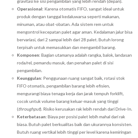
gravitasi ke sisi pengambilan yang lebih rendah (depan).
Operasional
: Karena otomatis FIFO, sangat ideal untuk
produk dengan tanggal kedaluwarsa seperti makanan,
minuman, atau obat-obatan. Ada sistem rem untuk
mengontrol kecepatan palet agar aman. Kedalaman jalur bisa
bervariasi, dari 2 sampai lebih dari 28 palet. Butuh lorong
terpisah untuk memasukkan dan mengambil barang.
Komponen
: Bagian utamanya adalah rangka, balok, landasan
roda/rel, pemandu masuk, dan penahan palet di sisi
pengambilan.
Keunggulan
: Penggunaan ruang sangat baik, rotasi stok
FIFO otomatis, pengambilan barang lebih efisien,
mengurangi biaya tenaga kerja dan jarak tempuh forklift,
cocok untuk volume barang keluar-masuk yang tinggi
(
throughput
). Risiko kerusakan rak lebih rendah dari Drive-In.
Keterbatasan
: Biaya per posisi palet lebih mahal dari rak
biasa. Butuh palet berkualitas baik dan ukurannya konsisten.
Butuh ruang vertikal lebih tinggi per level karena kemiringan