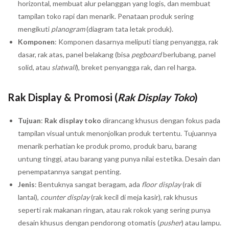
horizontal, membuat alur pelanggan yang logis, dan membuat
tampilan toko rapi dan menarik. Penataan produk sering
mengikuti
planogram
(diagram tata letak produk).
Komponen
: Komponen dasarnya meliputi tiang penyangga, rak
dasar, rak atas, panel belakang (bisa
pegboard
berlubang, panel
solid, atau
slatwall
), breket penyangga rak, dan rel harga.
Rak Display & Promosi (
Rak Display Toko
)
Tujuan
:
Rak display toko
dirancang khusus dengan fokus pada
tampilan visual untuk menonjolkan produk tertentu. Tujuannya
menarik perhatian ke produk promo, produk baru, barang
untung tinggi, atau barang yang punya nilai estetika. Desain dan
penempatannya sangat penting.
Jenis
: Bentuknya sangat beragam, ada
floor display
(rak di
lantai),
counter display
(rak kecil di meja kasir), rak khusus
seperti rak makanan ringan, atau rak rokok yang sering punya
desain khusus dengan pendorong otomatis (
pusher
) atau lampu.