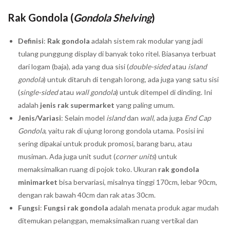
Rak Gondola (
Gondola Shelving
)
Definisi
:
Rak gondola
adalah sistem rak modular yang jadi
tulang punggung display di banyak toko ritel. Biasanya terbuat
dari logam (baja), ada yang dua sisi (
double-sided
atau
island
gondola
) untuk ditaruh di tengah lorong, ada juga yang satu sisi
(
single-sided
atau
wall gondola
) untuk ditempel di dinding. Ini
adalah
jenis rak supermarket
yang paling umum.
Jenis/Variasi
: Selain model
island
dan
wall
, ada juga
End Cap
Gondola
, yaitu rak di ujung lorong gondola utama. Posisi ini
sering dipakai untuk produk promosi, barang baru, atau
musiman. Ada juga unit sudut (
corner units
) untuk
memaksimalkan ruang di pojok toko. Ukuran
rak gondola
minimarket
bisa bervariasi, misalnya tinggi 170cm, lebar 90cm,
dengan rak bawah 40cm dan rak atas 30cm.
Fungsi
:
Fungsi rak gondola
adalah menata produk agar mudah
ditemukan pelanggan, memaksimalkan ruang vertikal dan