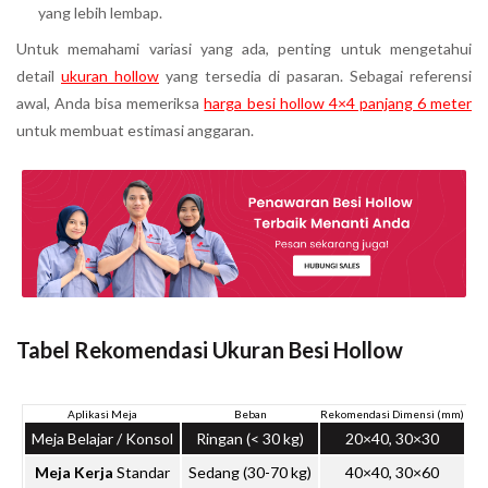
yang lebih lembap.
Untuk memahami variasi yang ada, penting untuk mengetahui
detail
ukuran hollow
yang tersedia di pasaran. Sebagai referensi
awal, Anda bisa memeriksa
harga besi hollow 4×4 panjang 6 meter
untuk membuat estimasi anggaran.
Tabel Rekomendasi Ukuran Besi Hollow
Aplikasi Meja
Beban
Rekomendasi Dimensi (mm)
Rek
Meja Belajar / Konsol
Ringan (< 30 kg)
20×40, 30×30
Meja Kerja
Standar
Sedang (30-70 kg)
40×40, 30×60