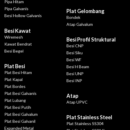
Pipa Hitam
Pipa Galvanis
Plat Gelombang
Besi Hollow Galvanis
Bondek
Atap Galvalum
Besi Kawat
Wiremesh
Besi Profil Struktural
Kawat Bendrat
Besi CNP
Besi Begel
Besi Siku
Besi WF
Plat Besi
Besi H Beam
Plat Besi Hitam
Besi UNP
Plat Kapal
Besi INP
Plat Bordes
Plat Besi Galvanis
Atap
Plat Lubang
Atap UPVC
Plat Besi Putih
Plat Besi Galvalum
Plat Stainless Steel
Plat Besi Galvanil
Plat Stainless SS304
Expanded Metal