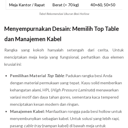
Meja Kantor / Rapat
Berat (> 70 kg)
40×60, 50×50
1
Tabel Rekomendasi Ukuran Besi Hollow
Menyempurnakan Desain: Memilih Top Table
dan Manajemen Kabel
Rangka yang kokoh hanyalah setengah dari cerita. Untuk
menciptakan meja kerja yang fungsional, perhatikan dua elemen
krusial ini:
Pemilihan Material
Top Table
:
Padukan rangka besi Anda
dengan material permukaan yang tepat. Kayu solid memberikan
kehangatan alami, HPL (
High Pressure Laminate
) menawarkan
variasi motif dan daya tahan gores, sementara kaca tempered
menciptakan kesan modern dan ringan.
Manajemen Kabel:
Manfaatkan rongga pada besi hollow untuk
menyembunyikan sebagian kabel. Untuk solusi yang lebih rapi,
pasang
cable tray
(nampan kabel) di bawah meja untuk