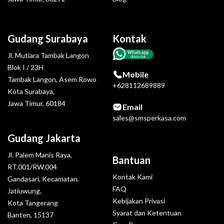
Gudang Surabaya
Kontak
Whatsapp
Jl. Mutiara Tambak Langon
click to chat
Blok I / 23H
Mobile
Tambak Langon, Asem Rowo
+628112689889
Kota Surabaya,
Jawa Timur, 60184
Email
sales@smsperkasa.com
Gudang Jakarta
Jl. Palem Manis Raya,
Bantuan
RT.001/RW.004
Kontak Kami
Gandasari, Kecamatan.
FAQ
Jatiuwung,
Kebijakan Privasi
Kota Tangerang
Syarat dan Ketentuan
Banten, 15137