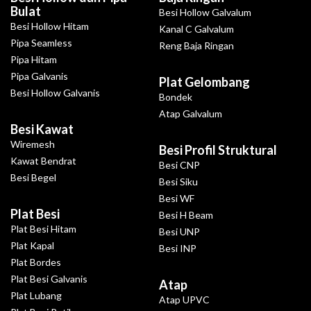
Bulat
Besi Hollow Galvalum
Besi Hollow Hitam
Kanal C Galvalum
Pipa Seamless
Reng Baja Ringan
Pipa Hitam
Pipa Galvanis
Plat Gelombang
Besi Hollow Galvanis
Bondek
Atap Galvalum
Besi Kawat
Wiremesh
Besi Profil Struktural
Kawat Bendrat
Besi CNP
Besi Begel
Besi Siku
Besi WF
Plat Besi
Besi H Beam
Plat Besi Hitam
Besi UNP
Plat Kapal
Besi INP
Plat Bordes
Plat Besi Galvanis
Atap
Plat Lubang
Atap UPVC