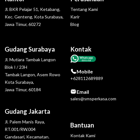
Jl. BKR Pelajar 51, Ketabang,
Tentang Kami
Kec. Genteng, Kota Surabaya,
Karir
Jawa Timur, 60272
Blog
Gudang Surabaya
Kontak
Whatsapp
Jl. Mutiara Tambak Langon
click to chat
Blok I / 23H
Mobile
Tambak Langon, Asem Rowo
+628112689889
Kota Surabaya,
Jawa Timur, 60184
Email
sales@smsperkasa.com
Gudang Jakarta
Jl. Palem Manis Raya,
Bantuan
RT.001/RW.004
Kontak Kami
Gandasari, Kecamatan.