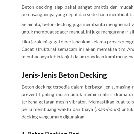
Beton decking siap pakai sangat praktis dan mudah
pemasangannya yang cepat dan sederhana membuat beton
Selain itu, beton decking juga membantu menghemat wa
untuk membuat spacer manual. Ini juga mengurangi risi
Jika jarak ini gagal dipertahankan selama proses peng
Cacat struktural semacam ini akan memaksa tim An
membacanya lebih lanjut dalam panduan kami mengen
Jenis-Jenis Beton Decking
Beton decking tersedia dalam berbagai jenis, masing
preventif paling murah untuk meminimalisir drama di 
terkena getaran mesin vibrator. Memastikan kuat te
perlu membuang waktu dan biaya (
man-hours
) untuk
decking yang umum digunakan:
1. Beton Decking Besi