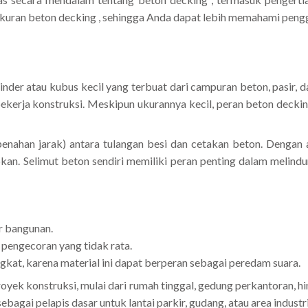
n ukuran beton decking , sehingga Anda dapat lebih memahami pen
nder atau kubus kecil yang terbuat dari campuran beton, pasir, 
pekerja konstruksi. Meskipun ukurannya kecil, peran beton deck
enahan jarak) antara tulangan besi dan cetakan beton. Dengan
kan. Selimut beton sendiri memiliki peran penting dalam melindun
r bangunan.
engecoran yang tidak rata.
kat, karena material ini dapat berperan sebagai peredam suara.
yek konstruksi, mulai dari rumah tinggal, gedung perkantoran, hing
agai pelapis dasar untuk lantai parkir, gudang, atau area indust