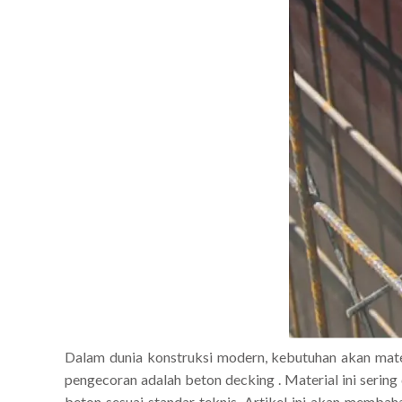
Dalam dunia konstruksi modern, kebutuhan akan materi
pengecoran adalah beton decking . Material ini serin
beton sesuai standar teknis. Artikel ini akan membah