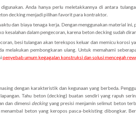
 digunakan. Anda hanya perlu meletakkannya di antara tulanga
 decking menjadi pilihan favorit para kontraktor.
ktu dan biaya tenaga kerja. Dengan menggunakan material ini, p
ko kesalahan dalam pengecoran, karena beton decking sudah diran
ecoran, besi tulangan akan terekspos keluar dan memicu korosi ya
da melakukan pembongkaran ulang. Untuk memahami seberapa f
ai
penyebab umum kegagalan konstruksi dan solusi mencegah rew
-masing dengan karakteristik dan kegunaan yang berbeda. Pengg
lapangan. Tahu beton (decking) buatan sendiri yang rapuh sering
kan dan dimensi
decking
yang presisi menjamin selimut beton ter
 menambal beton yang keropos pasca-bekisting dibongkar. Berik