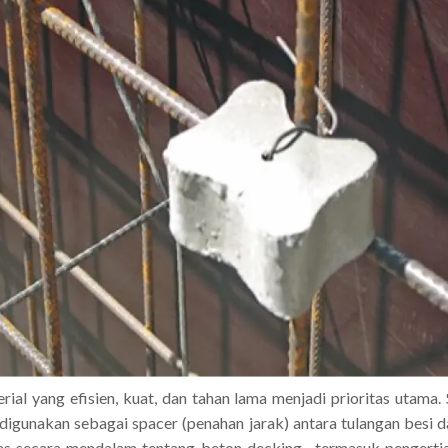
al yang efisien, kuat, dan tahan lama menjadi prioritas utama.
g digunakan sebagai spacer (penahan jarak) antara tulangan besi
as secara mendalam tentang beton decking , termasuk pengertian