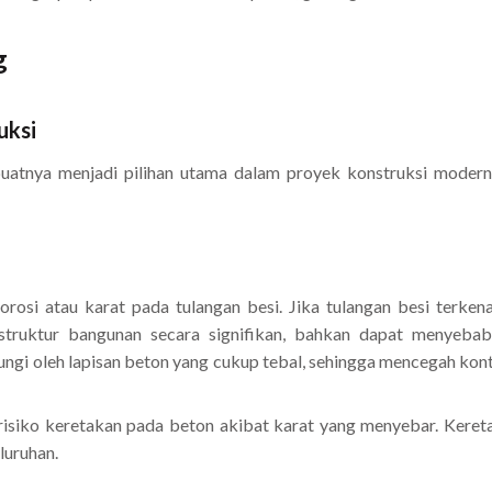
g
uksi
atnya menjadi pilihan utama dalam proyek konstruksi modern.
rosi atau karat pada tulangan besi. Jika tulangan besi terkena
truktur bangunan secara signifikan, bahkan dapat menyebabk
ngi oleh lapisan beton yang cukup tebal, sehingga mencegah konta
risiko keretakan pada beton akibat karat yang menyebar. Kere
luruhan.