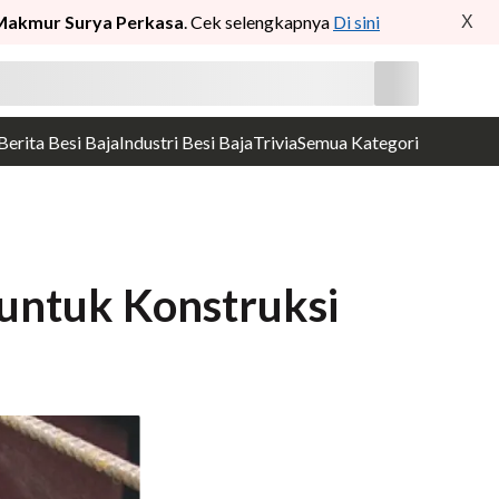
Makmur Surya Perkasa
. Cek selengkapnya
Di sini
X
Berita Besi Baja
Industri Besi Baja
Trivia
Semua Kategori
 untuk Konstruksi