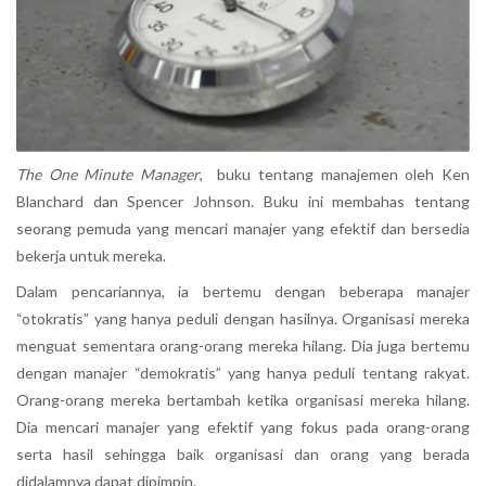
The One Minute Manager
,
buku tentang manajemen oleh Ken
Blanchard dan Spencer Johnson. Buku ini membahas tentang
seorang pemuda yang mencari manajer yang efektif dan bersedia
bekerja untuk mereka.
Dalam pencariannya, ia bertemu dengan beberapa manajer
“otokratis” yang hanya peduli dengan hasilnya. Organisasi mereka
menguat sementara orang-orang mereka hilang. Dia juga bertemu
dengan manajer “demokratis” yang hanya peduli tentang rakyat.
Orang-orang mereka bertambah ketika organisasi mereka hilang.
Dia mencari manajer yang efektif yang fokus pada orang-orang
serta hasil sehingga baik organisasi dan orang yang berada
didalamnya dapat dipimpin.