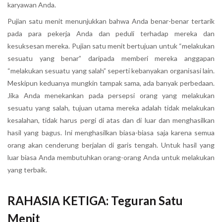
karyawan Anda.
Pujian satu menit menunjukkan bahwa Anda benar-benar tertarik
pada para pekerja Anda dan peduli terhadap mereka dan
kesuksesan mereka. Pujian satu menit bertujuan untuk “melakukan
sesuatu yang benar” daripada memberi mereka anggapan
“melakukan sesuatu yang salah” seperti kebanyakan organisasi lain.
Meskipun keduanya mungkin tampak sama, ada banyak perbedaan.
Jika Anda menekankan pada persepsi orang yang melakukan
sesuatu yang salah, tujuan utama mereka adalah tidak melakukan
kesalahan, tidak harus pergi di atas dan di luar dan menghasilkan
hasil yang bagus. Ini menghasilkan biasa-biasa saja karena semua
orang akan cenderung berjalan di garis tengah. Untuk hasil yang
luar biasa Anda membutuhkan orang-orang Anda untuk melakukan
yang terbaik.
RAHASIA KETIGA: Teguran Satu
Menit