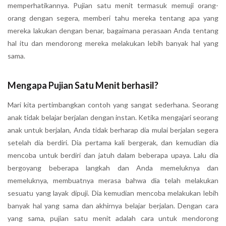
memperhatikannya. Pujian satu menit termasuk memuji orang-
orang dengan segera, memberi tahu mereka tentang apa yang
mereka lakukan dengan benar, bagaimana perasaan Anda tentang
hal itu dan mendorong mereka melakukan lebih banyak hal yang
sama.
Mengapa Pujian Satu Menit berhasil?
Mari kita pertimbangkan contoh yang sangat sederhana. Seorang
anak tidak belajar berjalan dengan instan. Ketika mengajari seorang
anak untuk berjalan, Anda tidak berharap dia mulai berjalan segera
setelah dia berdiri. Dia pertama kali bergerak, dan kemudian dia
mencoba untuk berdiri dan jatuh dalam beberapa upaya. Lalu dia
bergoyang beberapa langkah dan Anda memeluknya dan
memeluknya, membuatnya merasa bahwa dia telah melakukan
sesuatu yang layak dipuji. Dia kemudian mencoba melakukan lebih
banyak hal yang sama dan akhirnya belajar berjalan. Dengan cara
yang sama, pujian satu menit adalah cara untuk mendorong