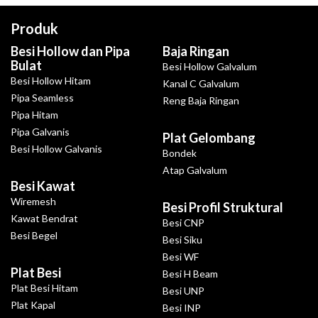
Produk
Besi Hollow dan Pipa
Baja Ringan
Bulat
Besi Hollow Galvalum
Besi Hollow Hitam
Kanal C Galvalum
Pipa Seamless
Reng Baja Ringan
Pipa Hitam
Pipa Galvanis
Plat Gelombang
Besi Hollow Galvanis
Bondek
Atap Galvalum
Besi Kawat
Wiremesh
Besi Profil Struktural
Kawat Bendrat
Besi CNP
Besi Begel
Besi Siku
Besi WF
Plat Besi
Besi H Beam
Plat Besi Hitam
Besi UNP
Plat Kapal
Besi INP