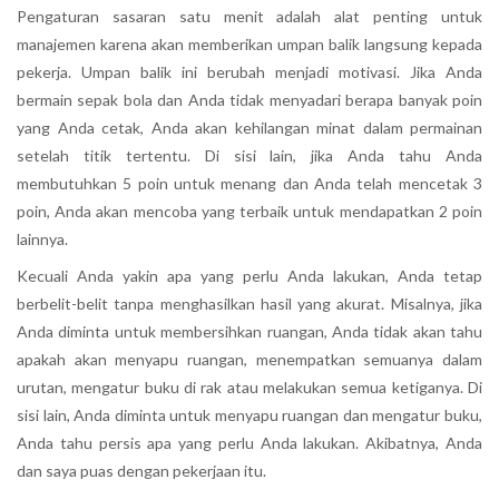
Pengaturan sasaran satu menit adalah alat penting untuk
manajemen karena akan memberikan umpan balik langsung kepada
pekerja. Umpan balik ini berubah menjadi motivasi. Jika Anda
bermain sepak bola dan Anda tidak menyadari berapa banyak poin
yang Anda cetak, Anda akan kehilangan minat dalam permainan
setelah titik tertentu. Di sisi lain, jika Anda tahu Anda
membutuhkan 5 poin untuk menang dan Anda telah mencetak 3
poin, Anda akan mencoba yang terbaik untuk mendapatkan 2 poin
lainnya.
Kecuali Anda yakin apa yang perlu Anda lakukan, Anda tetap
berbelit-belit tanpa menghasilkan hasil yang akurat. Misalnya, jika
Anda diminta untuk membersihkan ruangan, Anda tidak akan tahu
apakah akan menyapu ruangan, menempatkan semuanya dalam
urutan, mengatur buku di rak atau melakukan semua ketiganya. Di
sisi lain, Anda diminta untuk menyapu ruangan dan mengatur buku,
Anda tahu persis apa yang perlu Anda lakukan. Akibatnya, Anda
dan saya puas dengan pekerjaan itu.