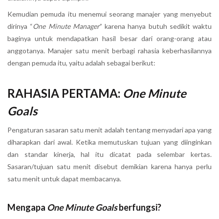
Kemudian pemuda itu menemui seorang manajer yang menyebut
dirinya “
One Minute Manager
” karena hanya butuh sedikit waktu
baginya untuk mendapatkan hasil besar dari orang-orang atau
anggotanya. Manajer satu menit berbagi rahasia keberhasilannya
dengan pemuda itu, yaitu adalah sebagai berikut:
RAHASIA PERTAMA:
One Minute
Goals
Pengaturan sasaran satu menit adalah tentang menyadari apa yang
diharapkan dari awal. Ketika memutuskan tujuan yang diinginkan
dan standar kinerja, hal itu dicatat pada selembar kertas.
Sasaran/tujuan satu menit disebut demikian karena hanya perlu
satu menit untuk dapat membacanya.
Mengapa
One Minute Goals
berfungsi?